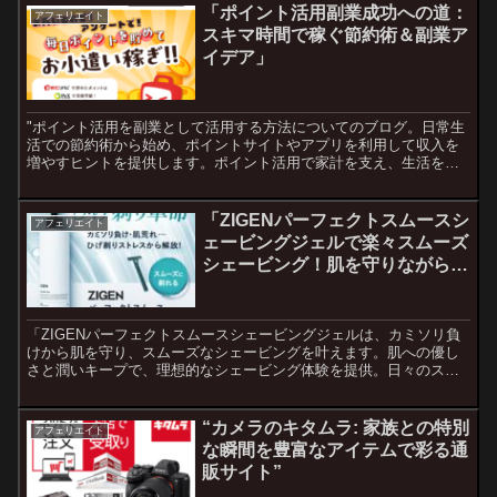
「ポイント活用副業成功への道：
アフェリエイト
スキマ時間で稼ぐ節約術＆副業ア
イデア」
"ポイント活用を副業として活用する方法についてのブログ。日常生
活での節約術から始め、ポイントサイトやアプリを利用して収入を
増やすヒントを提供します。ポイント活用で家計を支え、生活を豊
かにするための情報満載！"
「ZIGENパーフェクトスムースシ
アフェリエイト
ェービングジェルで楽々スムーズ
シェービング！肌を守りながらカ
ミソリ負けから解放」
「ZIGENパーフェクトスムースシェービングジェルは、カミソリ負
けから肌を守り、スムーズなシェービングを叶えます。肌への優し
さと潤いキープで、理想的なシェービング体験を提供。日々のスキ
ンケアに欠かせない、肌トラブル解消の頼れるパートナーです。」
“カメラのキタムラ: 家族との特別
アフェリエイト
な瞬間を豊富なアイテムで彩る通
販サイト”