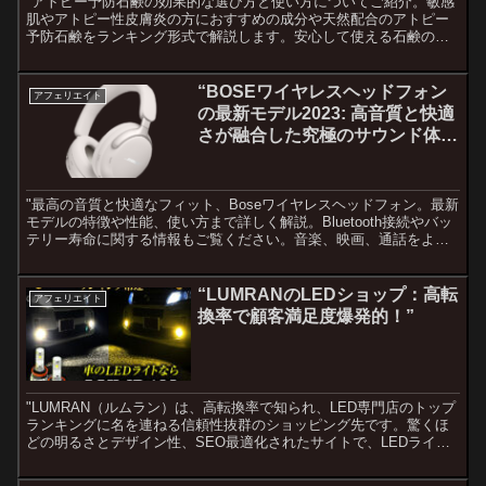
"アトピー予防石鹸の効果的な選び方と使い方についてご紹介。敏感
肌やアトピー性皮膚炎の方におすすめの成分や天然配合のアトピー
予防石鹸をランキング形式で解説します。安心して使える石鹸の選
び方やスキンケアのポイントを知り、肌トラブルから解放されまし
ょう。最新の商品情報や専門家のアドバイスで、健康な肌を手に入
れるためのガイドをお届けします。"
“BOSEワイヤレスヘッドフォン
アフェリエイト
の最新モデル2023: 高音質と快適
さが融合した究極のサウンド体
験”
"最高の音質と快適なフィット、Boseワイヤレスヘッドフォン。最新
モデルの特徴や性能、使い方まで詳しく解説。Bluetooth接続やバッ
テリー寿命に関する情報もご覧ください。音楽、映画、通話をより
豊かにするBoseのワイヤレスヘッドフォンを探索しませんか？"
“LUMRANのLEDショップ：高転
アフェリエイト
換率で顧客満足度爆発的！”
"LUMRAN（ルムラン）は、高転換率で知られ、LED専門店のトップ
ランキングに名を連ねる信頼性抜群のショッピング先です。驚くほ
どの明るさとデザイン性、SEO最適化されたサイトで、LEDライト
愛好者による絶大な支持を誇ります。お得なショッピング体験をお
求めの方に最適な、高品質なLED製品がLUMRANで待っています。"