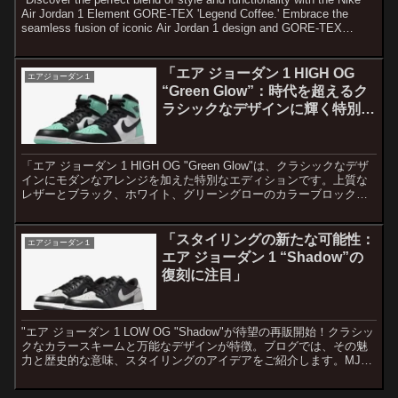
Air Jordan 1 Element GORE-TEX 'Legend Coffee.' Embrace the
seamless fusion of iconic Air Jordan 1 design and GORE-TEX
waterproof technology. Dive into the rich tones of 'Legend Coffee,'
reminiscent of deep coffee beans, offering a sophisticated and
versatile addition to your sneaker collection. Elevate your comfort
「エア ジョーダン 1 HIGH OG
エアジョーダン１
with the breathable GORE-TEX material, ensuring a snug fit in any
“Green Glow”：時代を超えるク
weather condition. Don't miss the limited release on February 12th –
ラシックなデザインに輝く特別な
a must-have for collectors and sneaker enthusiasts alike. Step into
エディション」
the future of footwear fashion with this unique and timeless pair."
「エア ジョーダン 1 HIGH OG "Green Glow"は、クラシックなデザ
インにモダンなアレンジを加えた特別なエディションです。上質な
レザーとブラック、ホワイト、グリーングローのカラーブロックが
融合し、時代を超えて愛されるシューズの魅力が光ります。履き口
にはMJのWingsロゴとNike Airロゴが施され、時代を超越したエレガ
ントな仕上がりを演出しています。」
「スタイリングの新たな可能性：
エアジョーダン１
エア ジョーダン 1 “Shadow”の
復刻に注目」
"エア ジョーダン 1 LOW OG "Shadow"が待望の再販開始！クラシッ
クなカラースキームと万能なデザインが特徴。ブログでは、その魅
力と歴史的な意味、スタイリングのアイデアをご紹介します。MJの
伝説を称える一足を手に入れ、ファッションのスポットライトを浴
びよう！"