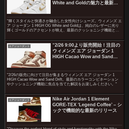
White and Goldの魅力と最新価
格」
"輝くスタイルと快適さが融合した女性向けシューズ。ウィメンズ エ
ア ジョーダン 1 HIGH OG White and Goldは、純白のレザーに光り
輝くゴールドのアクセントが映え、最新のクッショニング機能とパ
ッド入りの足首で快適な履き心地を提供。永遠の伝統を感じさせる
レトロなデザインと共に、一歩先を行くファッションを楽しもう。
今すぐチェックして、スタイリッシュな足元を手に入れよう。"
“2/26 9:00より販売開始！注目の
エアジョーダン１
ウィメンズ エア ジョーダン 1
HIGH Cacao Wow and Sand
Driftを詳しく解説”
"2/26の販売に向けて注目が集まるウィメンズ エア ジョーダン 1
HIGH Cacao Wow and Sand Drift。最新のカラーコンビネーション
やクッショニング機能に焦点を当てた解説をお楽しみください。"
Nike Air Jordan 1 Element
エアジョーダン１
GORE-TEX ‘Legend Coffee’ – シ
ックで機能的な最新のリリース
"Discover the perfect blend of style and functionality with the Nike