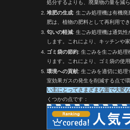
処分するよりも、廃棄物の量を減
堆肥の生成
: 生ごみ処理機は有機
肥は、植物の肥料として再利用で
匂いの軽減
: 生ごみ処理機は通気
します。これにより、キッチンや
ゴミ袋の節約
: 生ごみを生ごみ処
ります。これにより、ゴミ袋の使
環境への貢献
: 生ごみを適切に処
室効果ガスの発生を削減する点で
い主にとってさまざまな面で大変
くつかの点です：